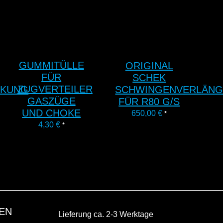
GUMMITÜLLE
ORIGINAL
FÜR
SCHEK
ZUGVERTEILER
CKUNG
SCHWINGENVERLÄN
GASZÜGE
FÜR R80 G/S
UND CHOKE
650,00
€
*
4,30
€
*
EN
Lieferung ca. 2-3 Werktage