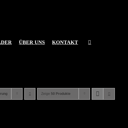
ÄDER
ÜBER UNS
KONTAKT
erung
Zeige
50 Produkte