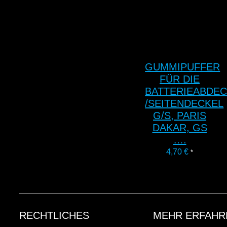
GUMMIPUFFER
FÜR DIE
BATTERIEABDE
/SEITENDECKEL
G/S, PARIS
DAKAR, GS
….
4,70
€
*
RECHTLICHES
MEHR ERFAHR