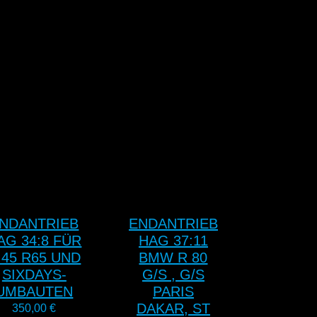
NDANTRIEB
ENDANTRIEB
AG 34:8 FÜR
HAG 37:11
 45 R65 UND
BMW R 80
SIXDAYS-
G/S , G/S
UMBAUTEN
PARIS
DAKAR, ST
350,00
€