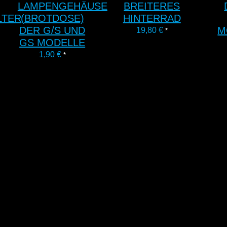
LAMPENGEHÄUSE
BREITERES
LTER
(BROTDOSE)
HINTERRAD
DER G/S UND
M
19,80
€
*
GS MODELLE
1,90
€
*