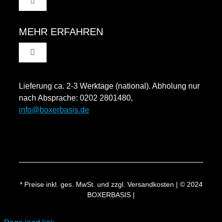
Toggle
Navigation
AGB
MEHR ERFAHREN
Toggle
Datenschutzinformation
Navigation
Rücksendung und Widerruf
Lieferung ca. 2-3 Werktage (national). Abholung nur
Impressum
nach Absprache: 0202 2801480,
info@boxerbasis.de
Zahlungsweisen
Versand & Lieferung
* Preise inkl. ges. MwSt. und zzgl. Versandkosten | © 2024
BOXERBASIS |