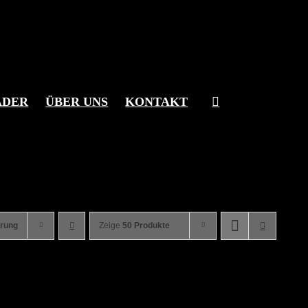
ÄDER
ÜBER UNS
KONTAKT
erung
Zeige
50 Produkte