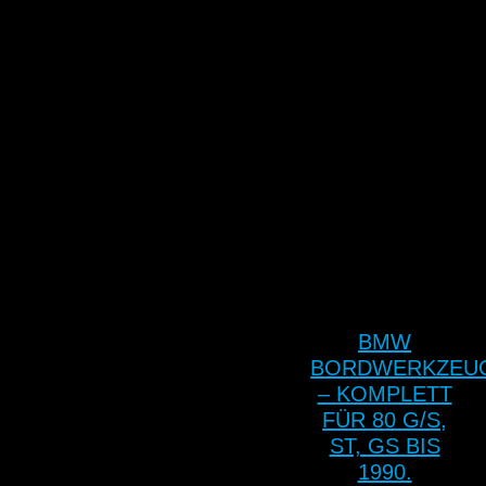
BMW
BORDWERKZEU
– KOMPLETT
FÜR 80 G/S,
ST, GS BIS
1990.