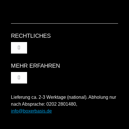
RECHTLICHES
Toggle
Navigation
AGB
MEHR ERFAHREN
Toggle
Datenschutzinformation
Navigation
Rücksendung und Widerruf
Lieferung ca. 2-3 Werktage (national). Abholung nur
Impressum
nach Absprache: 0202 2801480,
info@boxerbasis.de
Zahlungsweisen