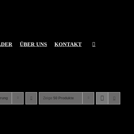
ÄDER
ÜBER UNS
KONTAKT
erung
Zeige
50 Produkte