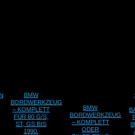
BMW
N
BORDWERKZEUG
BMW
– KOMPLETT
B
BORDWERKZEUG
FÜR 80 G/S,
E
– KOMPLETT
ST, GS BIS
8
ODER
1990.