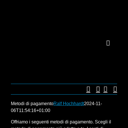
Skip
to
content
Toggle
Navigat
Shop
Metodi di pagamento
Ralf Hochhardt
2024-11-
MOT
06T11:54:16+01:00
Offriamo i seguenti metodi di pagamento. Scegli il
Chi s