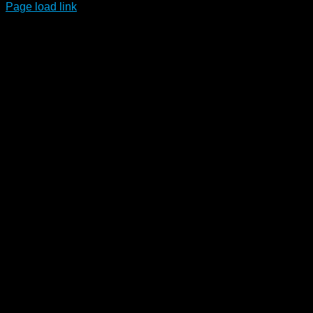
Page load link