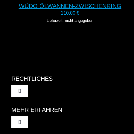
WÜDO ÖLWANNEN-ZWISCHENRING
110,00
€
Lieferzeit: nicht angegeben
RECHTLICHES
Toggle
Navigation
AGB
MEHR ERFAHREN
Toggle
Datenschutzinformation
Navigation