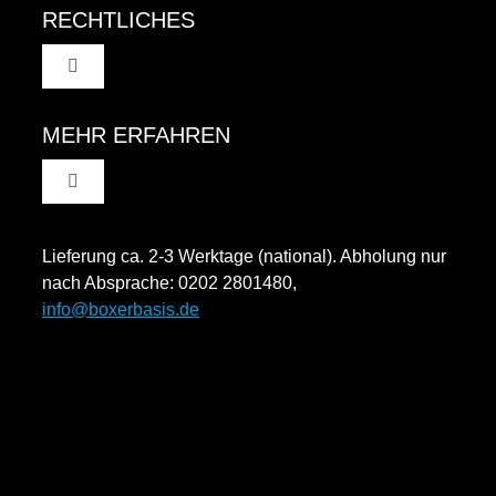
RECHTLICHES
Toggle
Navigation
AGB
MEHR ERFAHREN
Toggle
Datenschutzinformation
Navigation
Rücksendung und Widerruf
Lieferung ca. 2-3 Werktage (national). Abholung nur
Impressum
nach Absprache: 0202 2801480,
info@boxerbasis.de
Zahlungsweisen
Versand & Lieferung