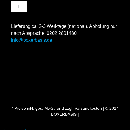
Toggle
Datenschutzinformation
Navigation
Rücksendung und Widerruf
Lieferung ca. 2-3 Werktage (national). Abholung nur
Impressum
nach Absprache: 0202 2801480,
info@boxerbasis.de
Zahlungsweisen
Versand & Lieferung
* Preise inkl. ges. MwSt. und zzgl. Versandkosten | © 2024
BOXERBASIS |