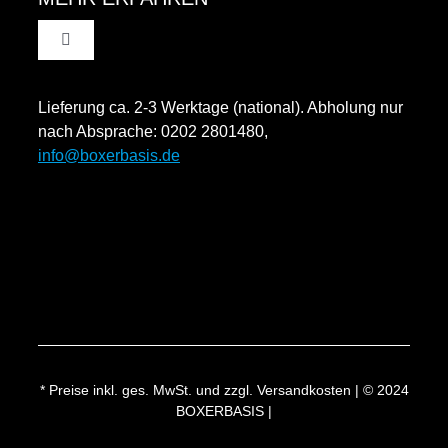
Toggle
Datenschutzinformation
Navigation
Rücksendung und Widerruf
Lieferung ca. 2-3 Werktage (national). Abholung nur
Impressum
nach Absprache: 0202 2801480,
info@boxerbasis.de
Zahlungsweisen
Versand & Lieferung
* Preise inkl. ges. MwSt. und zzgl. Versandkosten | © 2024
BOXERBASIS |