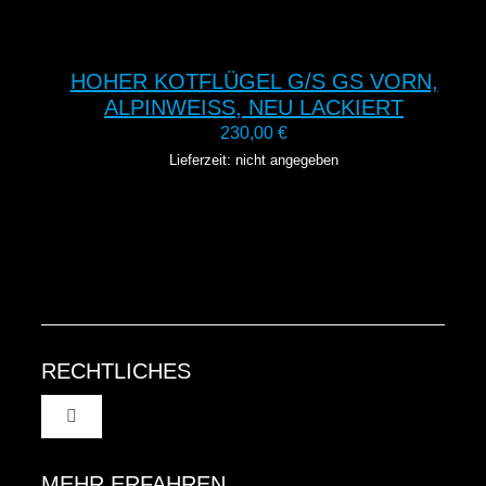
HOHER KOTFLÜGEL G/S GS VORN,
ALPINWEISS, NEU LACKIERT
230,00
€
Lieferzeit: nicht angegeben
RECHTLICHES
Toggle
Navigation
AGB
MEHR ERFAHREN