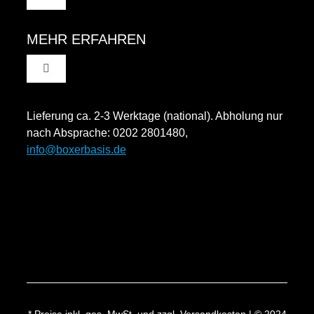
Toggle
Navigation
AGB
MEHR ERFAHREN
Toggle
Datenschutzinformation
Navigation
Rücksendung und Widerruf
Lieferung ca. 2-3 Werktage (national). Abholung nur
Impressum
nach Absprache: 0202 2801480,
info@boxerbasis.de
Zahlungsweisen
Versand & Lieferung
* Preise inkl. ges. MwSt. und zzgl. Versandkosten | © 2024