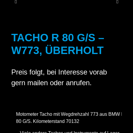
KONT
TACHO R 80 G/S –
W773, ÜBERHOLT
Preis folgt, bei Interesse vorab
gern mailen oder anrufen.
Motometer Tacho mit Wegdrehzahl 773 aus BMW R
80 G/S. Kilometerstand 70132