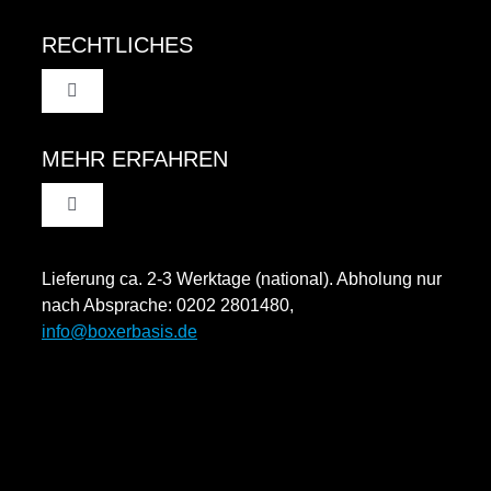
RECHTLICHES
Toggle
Navigation
AGB
MEHR ERFAHREN
Toggle
Datenschutzinformation
Navigation
Rücksendung und Widerruf
Lieferung ca. 2-3 Werktage (national). Abholung nur
Impressum
nach Absprache: 0202 2801480,
info@boxerbasis.de
Zahlungsweisen
Versand & Lieferung