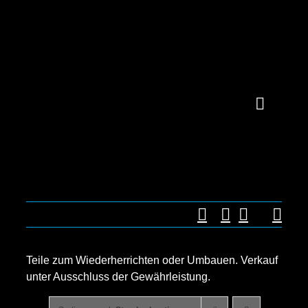
Zum
Inhalt
springen
Toggle
Navigat
TEIL
MOT
Teile zum Wiederherrichten oder Umbauen. Verkauf
unter Ausschluss der Gewährleistung.
ÜBER