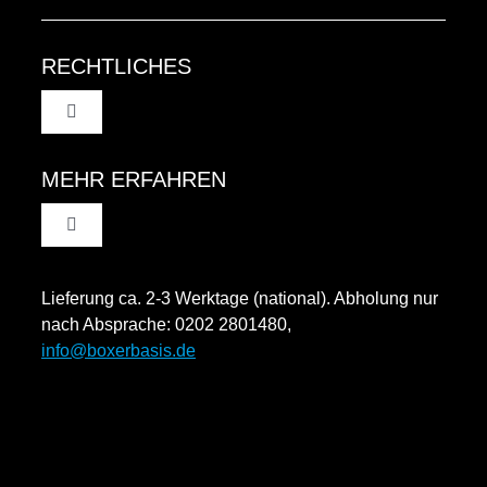
RECHTLICHES
Toggle
Navigation
AGB
MEHR ERFAHREN
Toggle
Datenschutzinformation
Navigation
Rücksendung und Widerruf
Lieferung ca. 2-3 Werktage (national). Abholung nur
Impressum
nach Absprache: 0202 2801480,
info@boxerbasis.de
Zahlungsweisen
Versand & Lieferung