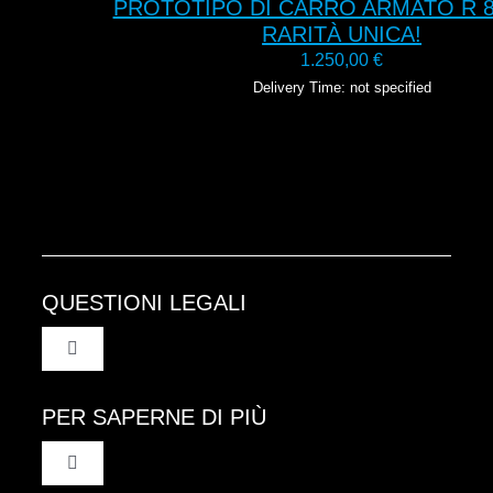
PROTOTIPO DI CARRO ARMATO R 8
RARITÀ UNICA!
1.250,00
€
Delivery Time: not specified
QUESTIONI LEGALI
Toggle
Navigation
Termini e condizioni generali
PER SAPERNE DI PIÙ
Toggle
Protezione dei dati
Navigation