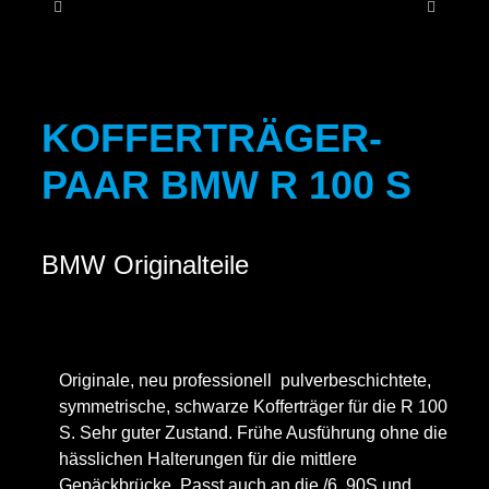
KONT
KOFFERTRÄGER-
PAAR BMW R 100 S
BMW Originalteile
Originale, neu professionell pulverbeschichtete,
symmetrische, schwarze Kofferträger für die R 100
S. Sehr guter Zustand. Frühe Ausführung ohne die
hässlichen Halterungen für die mittlere
Gepäckbrücke. Passt auch an die /6, 90S und