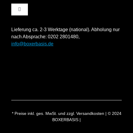
Toggle
Datenschutzinformation
Navigation
Rücksendung und Widerruf
Lieferung ca. 2-3 Werktage (national). Abholung nur
Impressum
nach Absprache: 0202 2801480,
info@boxerbasis.de
Zahlungsweisen
Versand & Lieferung
* Preise inkl. ges. MwSt. und zzgl. Versandkosten | © 2024
BOXERBASIS |