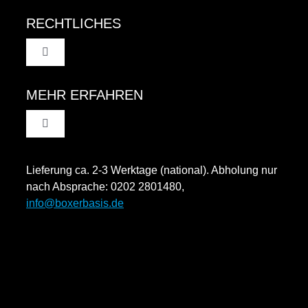
RECHTLICHES
Toggle
Navigation
AGB
MEHR ERFAHREN
Toggle
Datenschutzinformation
Navigation
Rücksendung und Widerruf
Lieferung ca. 2-3 Werktage (national). Abholung nur
Impressum
nach Absprache: 0202 2801480,
info@boxerbasis.de
Zahlungsweisen
Versand & Lieferung