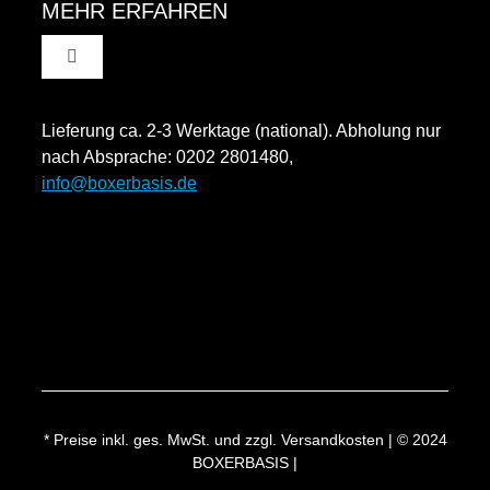
MEHR ERFAHREN
Toggle
Datenschutzinformation
Navigation
Rücksendung und Widerruf
Lieferung ca. 2-3 Werktage (national). Abholung nur
Impressum
nach Absprache: 0202 2801480,
info@boxerbasis.de
Zahlungsweisen
Versand & Lieferung
* Preise inkl. ges. MwSt. und zzgl. Versandkosten | © 2024
BOXERBASIS |