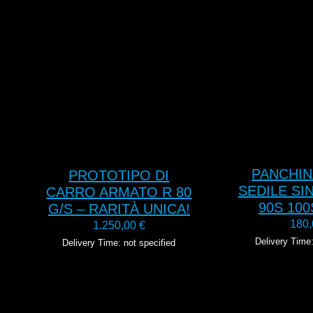
AGGIUNGI AL
L
AGGI
CARRELLO
CAR
PANCHIN
PROTOTIPO DI
SEDILE SI
CARRO ARMATO R 80
90S 100
G/S – RARITÀ UNICA!
180
1.250,00
€
Delivery Time:
Delivery Time: not specified