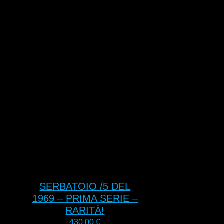
L
SERBATOIO /5 DEL
1969 – PRIMA SERIE –
RARITÀ!
430,00
€