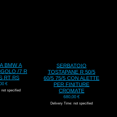
UNGI AL
AGGIUNGI AL
RELLO
CARRELLO
A BMW A
SERBATOIO
NGOLO /7 R
TOSTAPANE R 50/5
S RT RS
60/5 75/5 CON ALETTE
,00
€
PER FINITURE
CROMATE
 not specified
680,00
€
Delivery Time: not specified