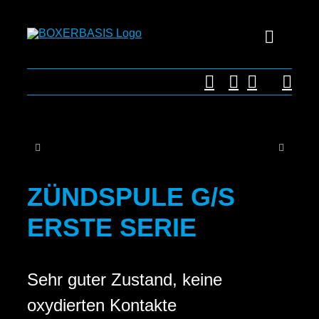
Zum
Inhalt
Toggle
springen
Navigat
TEIL
MOT
ÜBER
ZÜNDSPULE G/S
KONT
ERSTE SERIE
Sehr guter Zustand, keine
oxydierten Kontakte