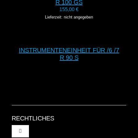
R 100 GS
155,00
€
Lieferzeit: nicht angegeben
INSTRUMENTENEINHEIT FÜR /6 /7
R 90 S
RECHTLICHES
Toggle