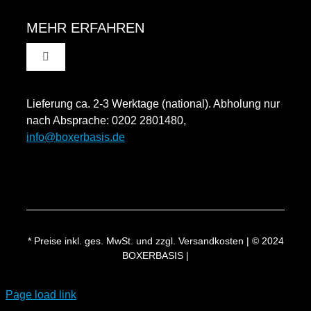
Navigation
AGB
MEHR ERFAHREN
Toggle
Datenschutzinformation
Navigation
Rücksendung und Widerruf
Lieferung ca. 2-3 Werktage (national). Abholung nur
Impressum
nach Absprache: 0202 2801480,
info@boxerbasis.de
Zahlungsweisen
Versand & Lieferung
* Preise inkl. ges. MwSt. und zzgl. Versandkosten | © 2024
BOXERBASIS |
Page load link