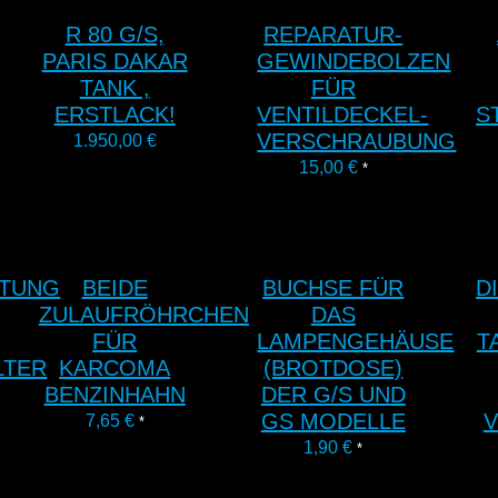
R 80 G/S,
REPARATUR-
PARIS DAKAR
GEWINDEBOLZEN
TANK ,
FÜR
ERSTLACK!
VENTILDECKEL-
S
VERSCHRAUBUNG
1.950,00
€
15,00
€
*
HTUNG
BEIDE
BUCHSE FÜR
D
ZULAUFRÖHRCHEN
DAS
FÜR
LAMPENGEHÄUSE
T
LTER
KARCOMA
(BROTDOSE)
BENZINHAHN
DER G/S UND
GS MODELLE
V
7,65
€
*
1,90
€
*