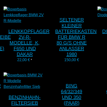
SELTENER
KLEINER
LENKKOPFLAGER
BATTERIEKASTEN
D
EIBE
2V-R-
FÜR BMW R
MODELLE, K,
80 G/S OHNE
E)
F650 UND
ANLASSER
DAKAR
1980
22,00
€
150,00
€
*
R
BING
64/32/349
BENZINHAHN-
UND 350
FILTERSIEB
(PAAR)