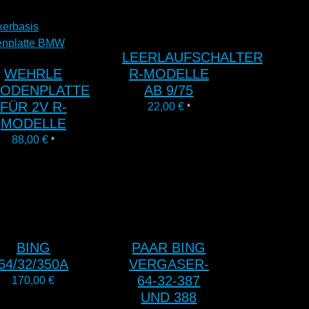
LEERLAUFSCHALTER
WEHRLE
R-MODELLE
IODENPLATTE
AB 9/75
FÜR 2V R-
22,00
€
*
MODELLE
88,00
€
*
BING
PAAR BING
64/32/350A
VERGASER-
64-32-387
170,00
€
UND 388