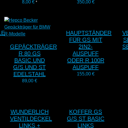
8,00
€
350,00
€
*
LE
HAUPTSTÄNDER
V
FÜR GS MIT
S
GEPÄCKTRÄGER
2IN2-
S
R 80 GS
AUSPUFF
BASIC UND
ODER R 100R
G/S UND ST
AUSPUFF
EDELSTAHL
155,00
€
89,00
€
WUNDERLICH
KOFFER GS
VENTILDECKEL
G/S ST BASIC
LINKS +
LINKS