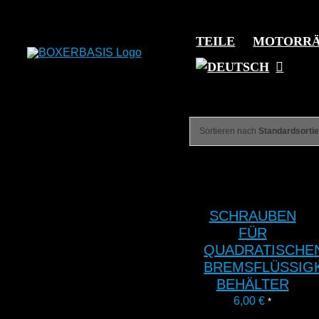
Zum
Inhalt
TEILE
MOTORR
springen
Sortieren nach
Standardsorti
SCHRAUBEN
FÜR
QUADRATISCHE
BREMSFLÜSSIGK
BEHÄLTER
6,00
€
*