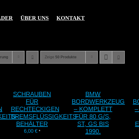
ÄDER
ÜBER UNS
KONTAKT
erung
Zeige
50 Produkte
SCHRAUBEN
BMW
FÜR
BORDWERKZEUG
B
N
RECHTECKIGEN
– KOMPLETT
–
EITS-
BREMSFLÜSSIGKEITS-
FÜR 80 G/S,
BEHÄLTER
ST, GS BIS
E
1990.
6,00
€
*