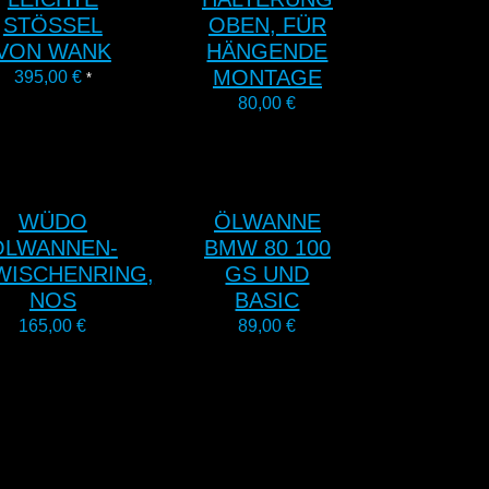
STÖSSEL V
OBEN, FÜR
ON WANK
HÄNGENDE
MONTAGE
395,00
€
*
80,00
€
WÜDO
ÖLWANNE
ÖLWANNEN-
BMW 80 100
WISCHENRING,
GS UND
NOS
BASIC
165,00
€
89,00
€